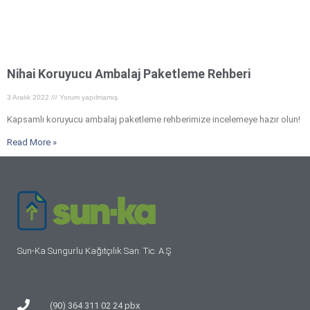
Nihai Koruyucu Ambalaj Paketleme Rehberi
3 Aralık 2022
Yorum yapılmamış
Kapsamlı koruyucu ambalaj paketleme rehberimize incelemeye hazır olun!
Read More »
Sun-Ka Sungurlu Kağıtçılık San. Tic. A.Ş
(90) 364 311 02 24 pbx