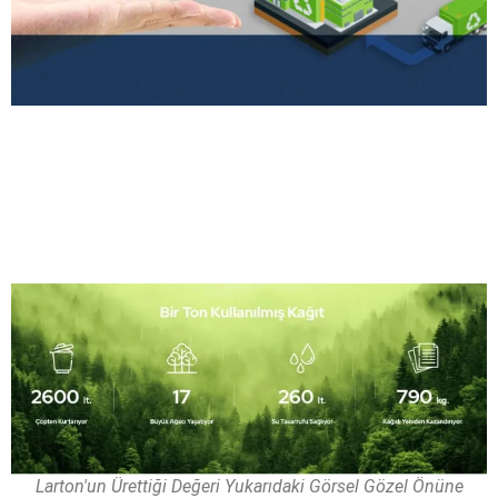
Larton'un Ürettiği Değeri Yukarıdaki Görsel Gözel Önüne