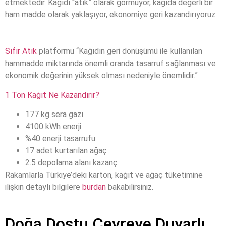
etmektedir. Kağıdı “atık” olarak görmüyor, kağıda değerli bir
ham madde olarak yaklaşıyor, ekonomiye geri kazandırıyoruz.
Sıfır Atık
platformu “Kağıdın geri dönüşümü ile kullanılan
hammadde miktarında önemli oranda tasarruf sağlanması ve
ekonomik değerinin yüksek olması nedeniyle önemlidir.”
1 Ton Kağıt Ne Kazandırır?
177 kg sera gazı
4100 kWh enerji
%40 enerji tasarrufu
17 adet kurtarılan ağaç
2.5 depolama alanı kazanç
Rakamlarla Türkiye’deki karton, kağıt ve ağaç tüketimine
ilişkin detaylı bilgilere
burdan
bakabilirsiniz.
Doğa Dostu Çevreye Duyarlı