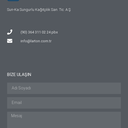
Sun-Ka Sungurlu Kağıtçılık San. Tic. A.Ş
(90) 364 311 02 24 pbx
info@larton.com.tr
BİZE ULAŞIN