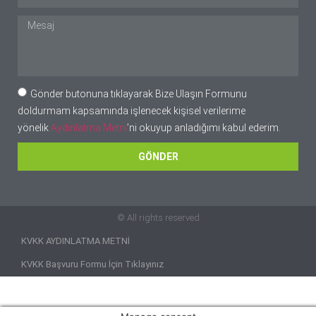
Gönder butonuna tıklayarak Bize Ulaşın Formunu
doldurmam kapsamında işlenecek kişisel verilerime
yönelik
Aydınlatma Metni
’ni okuyup anladığımı kabul ederim.
GÖNDER
© All rights reserved
KVKK AYDINLATMA METNİ
KVKK Başvuru Formu İçin Tıklayınız