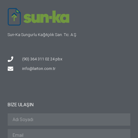
Sun-Ka Sungurlu Kağıtçılık San. Tic. A.Ş
(90) 364 311 02 24 pbx
info@larton.com.tr
BİZE ULAŞIN